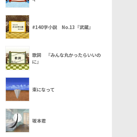
#140字小説 No.13『武蔵』
歌詞 『みんな丸かったらいいの
に』
束になって
坂本君