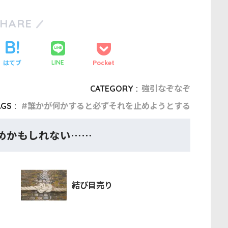
す。実在の会社・人物・事件・作品などとは一切関係ありませ
SHARE
はてブ
Pocket
LINE
CATEGORY :
強引なぞなぞ
GS :
誰かが何かすると必ずそれを止めようとする
めかもしれない……
結び目売り