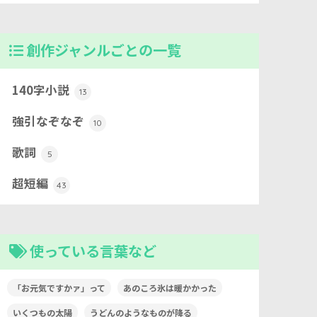
創作ジャンルごとの一覧
140字小説
13
強引なぞなぞ
10
歌詞
5
超短編
43
使っている言葉など
「お元気ですかァ」って
あのころ氷は暖かかった
いくつもの太陽
うどんのようなものが降る