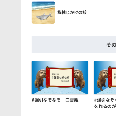
機械じかけの鮫
そ
#強引なぞなぞ 白雪姫
#強引なぞ
を作るの