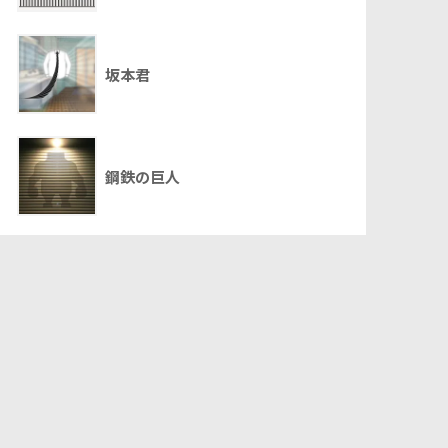
坂本君
鋼鉄の巨人