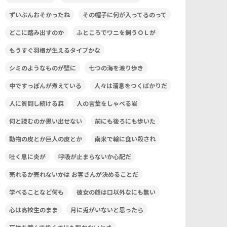
ずいぶんおそかったね
その帽子に何が入ってるのって
どこに踏み出すのか
ふところでワニを飼うＯＬが
もうすぐ羽根が生えるタイプかな
シミのようなものが壁に
七つの海を渡り歩き
中ですっぽんが煮えている
人々は溜息をつくばかりだ
人に質問し続ける森
人の言葉をしゃべる岩
何と読むのか思い出せない
前にも後ろにも歩いた
動物の皮とか巨人の皮とか
南米で輪に食い殺され
吐く息に炎が
呼吸が止まらないか心配だ
売れるか売れないかは お客さんが決めることだ
学べることなど何も
彼女の顔は口以外なにも無い
心は高校生のまま
月に兎がいないと思ったら