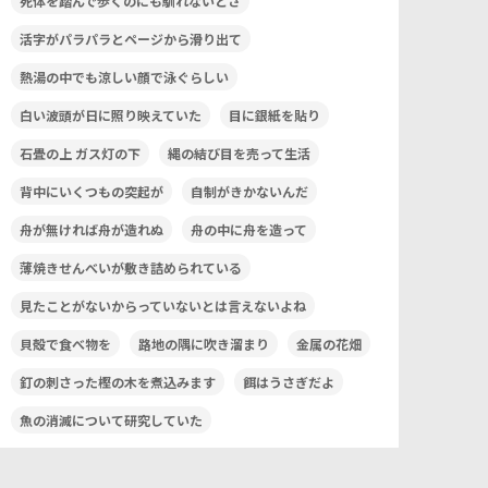
死体を踏んで歩くのにも馴れないとさ
活字がパラパラとページから滑り出て
熱湯の中でも涼しい顔で泳ぐらしい
白い波頭が日に照り映えていた
目に銀紙を貼り
石畳の上 ガス灯の下
縄の結び目を売って生活
背中にいくつもの突起が
自制がきかないんだ
舟が無ければ舟が造れぬ
舟の中に舟を造って
薄焼きせんべいが敷き詰められている
見たことがないからっていないとは言えないよね
貝殻で食べ物を
路地の隅に吹き溜まり
金属の花畑
釘の刺さった樫の木を煮込みます
餌はうさぎだよ
魚の消滅について研究していた