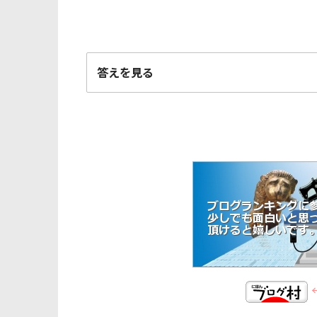
答えを見る
「すな」の女
強引ですみません。