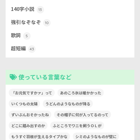
140字小説
13
強引なぞなぞ
10
歌詞
5
超短編
43
使っている言葉など
「お元気ですかァ」って
あのころ氷は暖かかった
いくつもの太陽
うどんのようなものが降る
ずいぶんおそかったね
その帽子に何が入ってるのって
どこに踏み出すのか
ふところでワニを飼うＯＬが
もうすぐ羽根が生えるタイプかな
シミのようなものが壁に