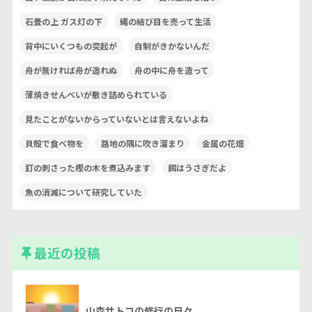
石畳の上 ガス灯の下
縄の結び目を売って生活
背中にいくつもの突起が
自制がきかないんだ
舟が無ければ舟が造れぬ
舟の中に舟を造って
薄焼きせんべいが敷き詰められている
見たことがないからっていないとは言えないよね
貝殻で食べ物を
路地の隅に吹き溜まり
金属の花畑
釘の刺さった樫の木を煮込みます
餌はうさぎだよ
魚の消滅について研究していた
最近の投稿
山森サトコの修行の日々