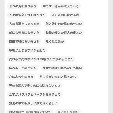
七つの海を渡り歩き
中ですっぽんが煮えている
人々は溜息をつくばかりだ
人に質問し続ける森
人の言葉をしゃべる岩
何と読むのか思い出せない
前にも後ろにも歩いた
動物の皮とか巨人の皮とか
南米で輪に食い殺され
吐く息に炎が
呼吸が止まらないか心配だ
売れるか売れないかは お客さんが決めることだ
学べることなど何も
彼女の顔は口以外なにも無い
心は高校生のまま
月に兎がいないと思ったら
死体を踏んで歩くのにも馴れないとさ
活字がパラパラとページから滑り出て
熱湯の中でも涼しい顔で泳ぐらしい
白い波頭が日に照り映えていた
目に銀紙を貼り